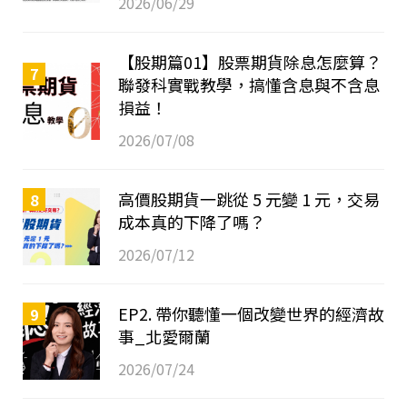
2026/06/29
【股期篇01】股票期貨除息怎麼算？
7
聯發科實戰教學，搞懂含息與不含息
損益！
2026/07/08
高價股期貨一跳從 5 元變 1 元，交易
8
成本真的下降了嗎？
2026/07/12
EP2. 帶你聽懂一個改變世界的經濟故
9
事_北愛爾蘭
2026/07/24