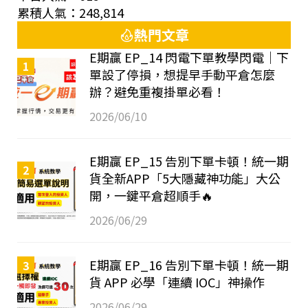
累積人氣：248,814
熱門文章
E期贏 EP_14 閃電下單教學閃電｜下
1
單設了停損，想提早手動平倉怎麼
辦？避免重複掛單必看！
2026/06/10
E期贏 EP_15 告別下單卡頓！統一期
2
貨全新APP「5大隱藏神功能」大公
開，一鍵平倉超順手🔥
2026/06/29
E期贏 EP_16 告別下單卡頓！統一期
3
貨 APP 必學「連續 IOC」神操作
2026/06/29