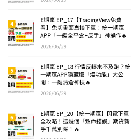
E期贏 EP_17【TradingView免費
4
看】免切畫面直接下單！統一期贏
APP「一鍵全平倉+反手」神操作🔥
2026/06/29
E期贏 EP_18 行情反轉來不及跑？統
5
一期贏APP隱藏版「爆功能」大公
開，一鍵清倉神技🔥
2026/06/29
E期贏 EP_20【統一期贏】閃電下單
6
全攻略！這幾個「致命錯誤」期貨新
手千萬別踩！🔥