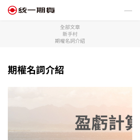
全部文章
最新公告
開戶
新手村
商品資訊
交易制度
交易軟體
新手村
期權名詞介紹
密碼及出入金
客戶常見問題
金融商品筆記
活動專區
期權名詞介紹
Podcast
關於營業員