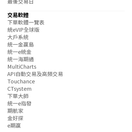
最後交易日
交易軟體
下單軟體一覽表
統eVIP全球版
大戶系統
統一金贏島
統一e統金
統一海期通
MultiCharts
API自動交易及高頻交易
Touchance
CTsystem
下單大師
統一e指發
期航家
金好探
e期贏